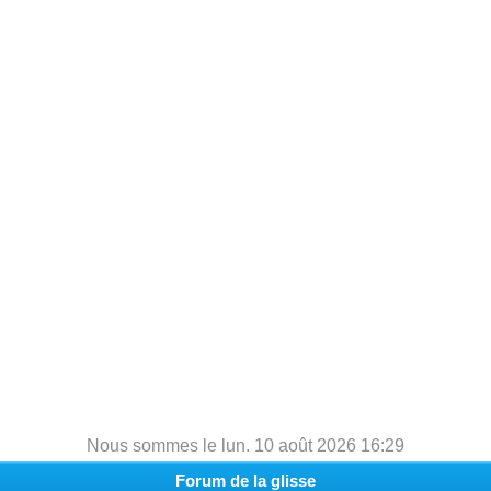
h
e
r
c
h
e
r
Nous sommes le lun. 10 août 2026 16:29
Forum de la glisse