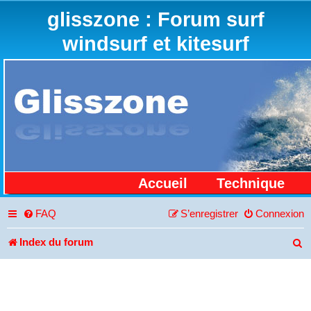
glisszone : Forum surf
windsurf et kitesurf
Accueil
Technique
FAQ
S’enregistrer
Connexion
Index du forum
R
e
c