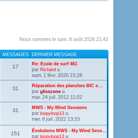
Nous sommes le sam. 8 août 2026 21:42
MESSAGES
DERNIER MESSAGE
Re: Ecole de surf 461
17
par
V
Richard
o
sam. 1 févr. 2020 23:28
i
r
Réparation des planches BIC e…
31
l
par
V
glisszone
e
o
mar. 24 juil. 2012 11:02
d
i
e
r
MWS - My Wind Sessions
r
31
l
par
V
loopyloop13
n
e
o
mer. 6 juil. 2022 13:33
i
d
i
e
e
r
r
Évolutions MWS - My Wind Sess…
r
151
l
m
n
par
V
loopyloop13
e