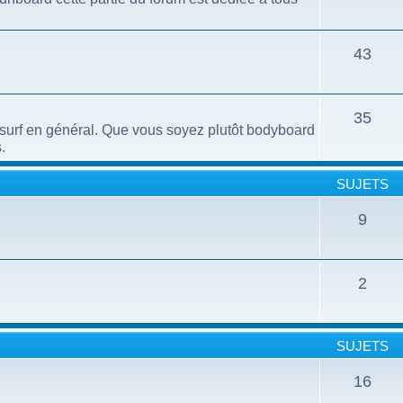
43
35
e surf en général. Que vous soyez plutôt bodyboard
.
SUJETS
9
2
SUJETS
16