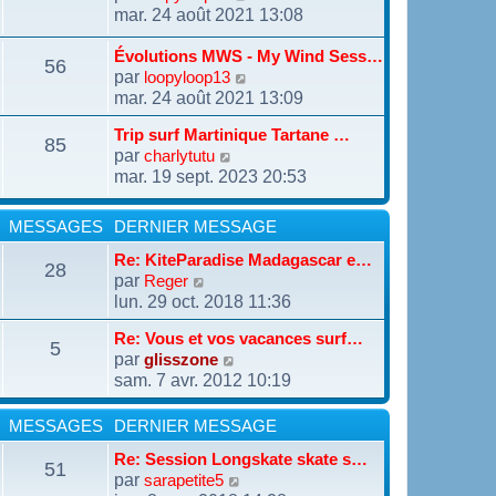
e
i
o
mar. 24 août 2021 13:08
d
s
e
i
e
s
r
r
r
a
Évolutions MWS - My Wind Sess…
m
56
l
n
g
par
V
loopyloop13
e
e
i
e
o
mar. 24 août 2021 13:09
s
d
e
i
s
e
r
r
a
Trip surf Martinique Tartane …
r
m
85
l
g
n
par
V
charlytutu
e
e
e
i
o
mar. 19 sept. 2023 20:53
s
d
e
i
s
e
r
r
a
r
m
l
MESSAGES
DERNIER MESSAGE
g
n
e
e
e
i
s
Re: KiteParadise Madagascar e…
d
28
e
s
par
e
V
Reger
r
a
r
o
lun. 29 oct. 2018 11:36
m
g
n
i
e
e
i
r
Re: Vous et vos vacances surf…
s
5
e
l
par
V
glisszone
s
r
e
o
a
sam. 7 avr. 2012 10:19
m
d
i
g
e
e
r
e
s
r
MESSAGES
DERNIER MESSAGE
l
s
n
e
a
i
Re: Session Longskate skate s…
d
51
g
e
par
V
sarapetite5
e
e
r