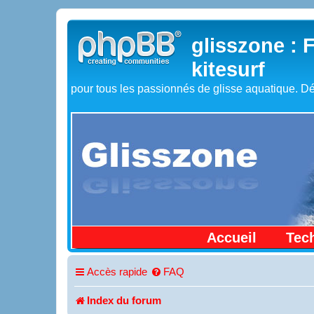
glisszone : 
kitesurf
pour tous les passionnés de glisse aquatique. Dé
Accueil
Tec
Accès rapide
FAQ
Index du forum