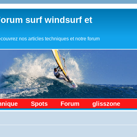
Forum surf windsurf et
couvrez nos articles techniques et notre forum
hnique
Spots
Forum
glisszone