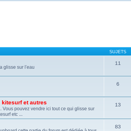
SUJETS
11
a glisse sur l'eau
6
kitesurf et autres
13
 Vous pouvez vendre ici tout ce qui glisse sur
esurf etc ...
83
funboard cette partie du forum est dédiée à tous