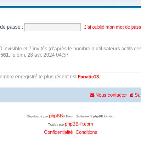
de passe :
J’ai oublié mon mot de pas
 0 invisible et 7 invités (d’après le nombre d’utilisateurs actifs c
e
561
, le dim. 28 avr. 2024 04:37
bre enregistré le plus récent est
.
Fanatic13
Nous contacter
Su
phpBB
Développé par
® Forum Software © phpBB Limited
phpBB-fr.com
Traduit par
Confidentialité
Conditions
|