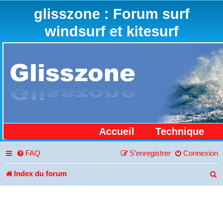
glisszone : Forum surf
windsurf et kitesurf
Accueil
Technique
FAQ
S’enregistrer
Connexion
Index du forum
R
e
c