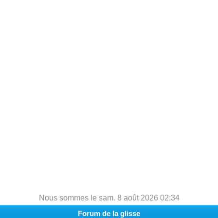
h
e
r
c
h
e
r
Nous sommes le sam. 8 août 2026 02:34
Forum de la glisse