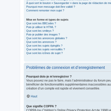
À quoi sert le bouton « Sauvegarder » dans la page de rédaction de 
Pourquoi mon message doit être validé ?
Comment remonter mon sujet ?
Mise en forme et types de sujets
Que sont les BBCodes ?
Puis-je utiliser le HTML ?
Que sont les smileys ?
Puis-je publier des images ?
Que sont les annonces globales ?
Que sont les annonces ?
Que sont les sujets épinglés ?
Que sont les sujets verrouillés ?
Que sont les icônes de sujet ?
Problèmes de connexion et d’enregistrement
Pourquoi dois-je m’enregistrer ?
Vous pouvez ne pas le faire, mais l’administrateur du forum peu
bénéficier de fonctionnalités supplémentaires inaccessibles au
création d’un compte est rapide et vivement conseillée.
Haut
Que signifie COPPA ?
COPPA (ou
Children’s Online Privacy Protection Act
de 1998) es