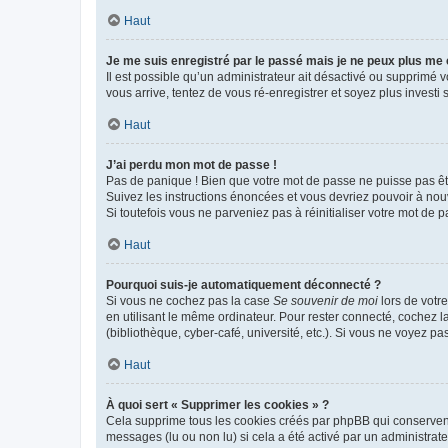
Haut
Je me suis enregistré par le passé mais je ne peux plus me
Il est possible qu’un administrateur ait désactivé ou supprimé 
vous arrive, tentez de vous ré-enregistrer et soyez plus investi s
Haut
J’ai perdu mon mot de passe !
Pas de panique ! Bien que votre mot de passe ne puisse pas être
Suivez les instructions énoncées et vous devriez pouvoir à no
Si toutefois vous ne parveniez pas à réinitialiser votre mot de 
Haut
Pourquoi suis-je automatiquement déconnecté ?
Si vous ne cochez pas la case
Se souvenir de moi
lors de votr
en utilisant le même ordinateur. Pour rester connecté, cochez 
(bibliothèque, cyber-café, université, etc.). Si vous ne voyez pa
Haut
À quoi sert « Supprimer les cookies » ?
Cela supprime tous les cookies créés par phpBB qui conservent v
messages (lu ou non lu) si cela a été activé par un administra