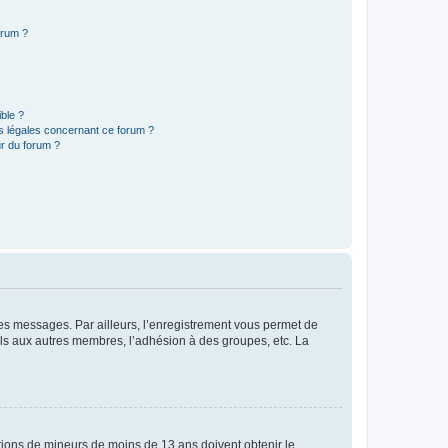
orum ?
ible ?
ns légales concernant ce forum ?
r du forum ?
 des messages. Par ailleurs, l’enregistrement vous permet de
els aux autres membres, l’adhésion à des groupes, etc. La
mations de mineurs de moins de 13 ans doivent obtenir le