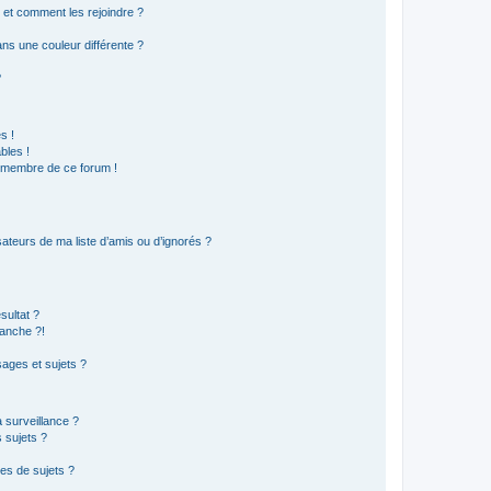
s et comment les rejoindre ?
s une couleur différente ?
?
s !
bles !
n membre de ce forum !
ateurs de ma liste d’amis ou d’ignorés ?
sultat ?
anche ?!
ages et sujets ?
a surveillance ?
 sujets ?
es de sujets ?