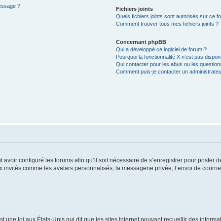
message ?
Fichiers joints
Quels fichiers joints sont autorisés sur ce f
Comment trouver tous mes fichiers joints ?
Concernant phpBB
Qui a développé ce logiciel de forum ?
Pourquoi la fonctionnalité X n’est pas dispon
Qui contacter pour les abus ou les questio
Comment puis-je contacter un administrateu
t avoir configuré les forums afin qu’il soit nécessaire de s’enregistrer pour poster
x invités comme les avatars personnalisés, la messagerie privée, l’envoi de courri
t une loi aux États-Unis qui dit que les sites Internet pouvant recueillir des infor