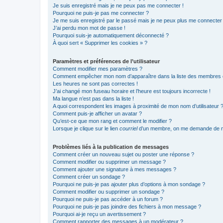
Je suis enregistré mais je ne peux pas me connecter !
Pourquoi ne puis-je pas me connecter ?
Je me suis enregistré par le passé mais je ne peux plus me connecter
J’ai perdu mon mot de passe !
Pourquoi suis-je automatiquement déconnecté ?
À quoi sert « Supprimer les cookies » ?
Paramètres et préférences de l’utilisateur
Comment modifier mes paramètres ?
Comment empêcher mon nom d’apparaître dans la liste des membres
Les heures ne sont pas correctes !
J’ai changé mon fuseau horaire et l’heure est toujours incorrecte !
Ma langue n’est pas dans la liste !
A quoi correspondent les images à proximité de mon nom d’utilisateur 
Comment puis-je afficher un avatar ?
Qu’est-ce que mon rang et comment le modifier ?
Lorsque je clique sur le lien
courriel
d’un membre, on me demande de m
Problèmes liés à la publication de messages
Comment créer un nouveau sujet ou poster une réponse ?
Comment modifier ou supprimer un message ?
Comment ajouter une signature à mes messages ?
Comment créer un sondage ?
Pourquoi ne puis-je pas ajouter plus d’options à mon sondage ?
Comment modifier ou supprimer un sondage ?
Pourquoi ne puis-je pas accéder à un forum ?
Pourquoi ne puis-je pas joindre des fichiers à mon message ?
Pourquoi ai-je reçu un avertissement ?
Comment rapporter des messages à un modérateur ?