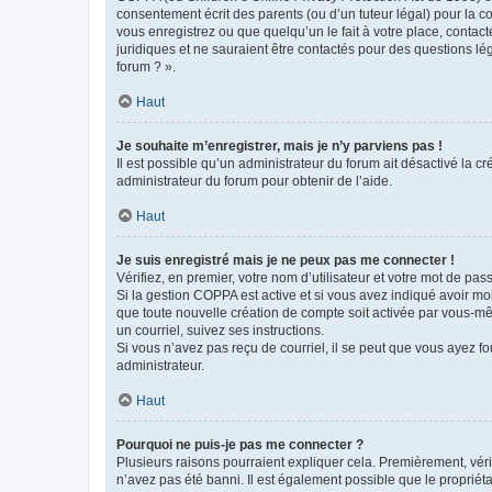
consentement écrit des parents (ou d’un tuteur légal) pour la c
vous enregistrez ou que quelqu’un le fait à votre place, contac
juridiques et ne sauraient être contactés pour des questions lé
forum ? ».
Haut
Je souhaite m’enregistrer, mais je n’y parviens pas !
Il est possible qu’un administrateur du forum ait désactivé la c
administrateur du forum pour obtenir de l’aide.
Haut
Je suis enregistré mais je ne peux pas me connecter !
Vérifiez, en premier, votre nom d’utilisateur et votre mot de passe.
Si la gestion COPPA est active et si vous avez indiqué avoir mo
que toute nouvelle création de compte soit activée par vous-mê
un courriel, suivez ses instructions.
Si vous n’avez pas reçu de courriel, il se peut que vous ayez fou
administrateur.
Haut
Pourquoi ne puis-je pas me connecter ?
Plusieurs raisons pourraient expliquer cela. Premièrement, vérif
n’avez pas été banni. Il est également possible que le propriétair