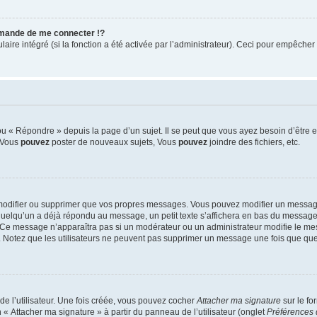
mande de me connecter !?
re intégré (si la fonction a été activée par l’administrateur). Ceci pour empêcher l’u
 « Répondre » depuis la page d’un sujet. Il se peut que vous ayez besoin d’être e
: Vous
pouvez
poster de nouveaux sujets, Vous
pouvez
joindre des fichiers, etc.
modifier ou supprimer que vos propres messages. Vous pouvez modifier un message
lqu’un a déjà répondu au message, un petit texte s’affichera en bas du message ind
n. Ce message n’apparaîtra pas si un modérateur ou un administrateur modifie le mes
ive. Notez que les utilisateurs ne peuvent pas supprimer un message une fois que qu
e l’utilisateur. Une fois créée, vous pouvez cocher
Attacher ma signature
sur le fo
 « Attacher ma signature » à partir du panneau de l’utilisateur (onglet
Préférences 