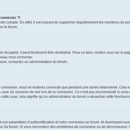
 connecter ?!
votre compte. En effet, il est courant de supprimer régulièrement les membres ne pos
ur le forum.
 récupéré, il peut facilement être réinitialisé. Pour ce faire, rendez vous sur la p
uveau vous connecter.
passe, contactez un administrateur du forum.
e connexion, vous ne resterez connecté que pendant une durée déterminée. Cela em
la case
Se souvenir de moi
lors de la connexion. Ce n’est pas recommandé si vous u
s cette case, cela signifie qu’un administrateur du forum a désactivé cette fonctionna
os paramètres d’authentification et votre connexion au forum. Ils fournissent aussi
teur du forum. Si vous rencontrez des problèmes de connexion ou de déconnexion, l