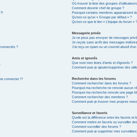
Où trouver la liste des groupes d’utilisateur
Comment devenir chef de groupe ?
 ?!
Pourquoi certains membres apparaissent dan
Qu’est-ce qu’un « Groupe par défaut » ?
Qu’est-ce que le lien « L’équipe du forum » 
Messagerie privée
Je ne peux pas envoyer de messages privé
Je reçois sans arrêt des messages indésira
 connectés ?
J’ai reçu un spam ou un courriel abusif d’u
Amis et ignorés
Que sont mes listes d’amis et d’ignorés ?
?
Comment puis-je ajouter/supprimer des utilis
Recherche dans les forums
e connecter !?
Comment rechercher dans les forums ?
Pourquoi ma recherche ne renvoie aucun ré
Pourquoi ma recherche renvoie une page bl
Comment rechercher des membres ?
Comment puis-je trouver mes propres mess
Surveillance et favoris
Quelle est la différence entre les favoris et l
Comment mettre en favoris ou surveiller des
Comment surveiller des forums ?
Comment puis-je supprimer mes surveillanc