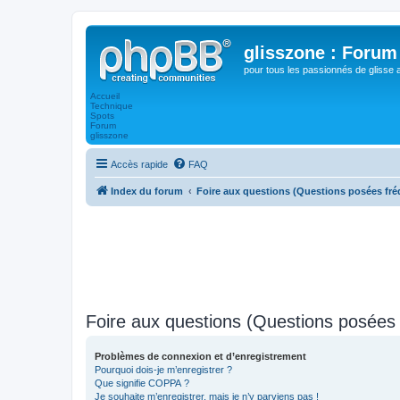
glisszone : Forum 
pour tous les passionnés de glisse 
Accueil
Technique
Spots
Forum
glisszone
Accès rapide
FAQ
Index du forum
Foire aux questions (Questions posées f
Foire aux questions (Questions posée
Problèmes de connexion et d’enregistrement
Pourquoi dois-je m’enregistrer ?
Que signifie COPPA ?
Je souhaite m’enregistrer, mais je n’y parviens pas !