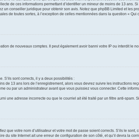
ollecte de ces informations permettant d’identifier un mineur de moins de 13 ans. S
tez un conseiller juridique pour obtenir son avis. Notez que phpBB Limited et les pr
gales de toutes sortes, à l’exception de celles mentionnées dans la question « Qui
réation de nouveaux comptes. Il peut également avoir banni votre IP ou interdit le no
 S’ils sont corrects, il y a deux possibilités :
ins de 13 ans lors de l’enregistrement, alors vous devrez suivre les instructions r
me ou par un administrateur avant que vous puissiez vous connecter. Cette informat
rni une adresse incorrecte ou que le courriel ait été traité par un filtre anti-spam. S
iez que votre nom d’utilisateur et votre mot de passe soient corrects. S’ils le sont,
e du site Internet ait une erreur de configuration de son côté, et qu’il devra la corri