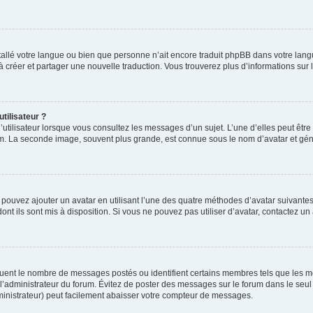
installé votre langue ou bien que personne n’ait encore traduit phpBB dans votre l
s à créer et partager une nouvelle traduction. Vous trouverez plus d’informations sur l
tilisateur ?
utilisateur lorsque vous consultez les messages d’un sujet. L’une d’elles peut êtr
rum. La seconde image, souvent plus grande, est connue sous le nom d’avatar et 
s pouvez ajouter un avatar en utilisant l’une des quatre méthodes d’avatar suivantes 
ont ils sont mis à disposition. Si vous ne pouvez pas utiliser d’avatar, contactez un
iquent le nombre de messages postés ou identifient certains membres tels que les 
ar l’administrateur du forum. Évitez de poster des messages sur le forum dans le seu
ministrateur) peut facilement abaisser votre compteur de messages.