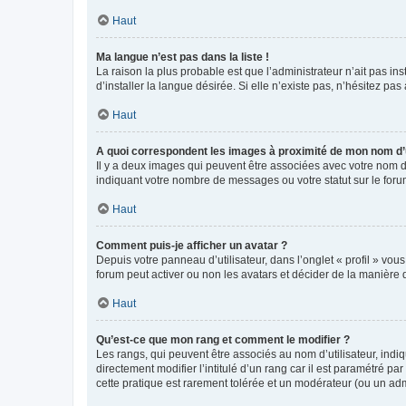
Haut
Ma langue n’est pas dans la liste !
La raison la plus probable est que l’administrateur n’ait pas 
d’installer la langue désirée. Si elle n’existe pas, n’hésitez pa
Haut
A quoi correspondent les images à proximité de mon nom d’u
Il y a deux images qui peuvent être associées avec votre nom d’
indiquant votre nombre de messages ou votre statut sur le fo
Haut
Comment puis-je afficher un avatar ?
Depuis votre panneau d’utilisateur, dans l’onglet « profil » vou
forum peut activer ou non les avatars et décider de la manière d
Haut
Qu’est-ce que mon rang et comment le modifier ?
Les rangs, qui peuvent être associés au nom d’utilisateur, ind
directement modifier l’intitulé d’un rang car il est paramétré p
cette pratique est rarement tolérée et un modérateur (ou un ad