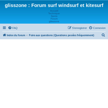
glisszone : Forum surf windsurf et kitesurf
Accueil
Technique
Spots
Forum
glisszone
FAQ
S’enregistrer
Connexion
R
Index du forum
Foire aux questions (Questions posées fréquemment)
e
c
h
e
r
c
h
e
r