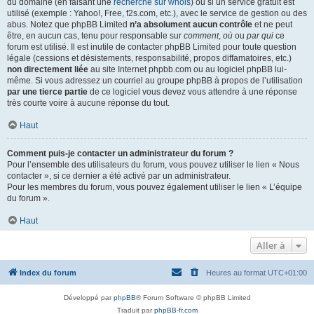
du domaine (en faisant une
recherche sur whois
) ou si un service gratuit est
utilisé (exemple : Yahoo!, Free, f2s.com, etc.), avec le service de gestion ou des
abus. Notez que phpBB Limited
n’a absolument aucun contrôle
et ne peut
être, en aucun cas, tenu pour responsable sur
comment
,
où
ou
par qui
ce
forum est utilisé. Il est inutile de contacter phpBB Limited pour toute question
légale (cessions et désistements, responsabilité, propos diffamatoires, etc.)
non directement liée
au site Internet phpbb.com ou au logiciel phpBB lui-
même. Si vous adressez un courriel au groupe phpBB à propos de l’utilisation
par une tierce partie
de ce logiciel vous devez vous attendre à une réponse
très courte voire à aucune réponse du tout.
Haut
Comment puis-je contacter un administrateur du forum ?
Pour l’ensemble des utilisateurs du forum, vous pouvez utiliser le lien « Nous
contacter », si ce dernier a été activé par un administrateur.
Pour les membres du forum, vous pouvez également utiliser le lien « L’équipe
du forum ».
Haut
Aller à
Index du forum
Heures au format
UTC+01:00
Développé par
phpBB
® Forum Software © phpBB Limited
Traduit par
phpBB-fr.com