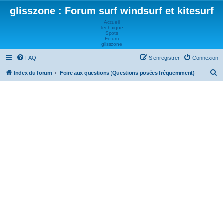
glisszone : Forum surf windsurf et kitesurf
Accueil
Technique
Spots
Forum
glisszone
FAQ
S’enregistrer
Connexion
R
Index du forum
Foire aux questions (Questions posées fréquemment)
e
c
h
e
r
c
h
e
r