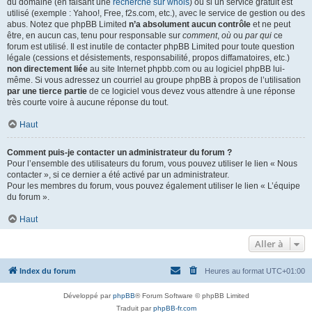
du domaine (en faisant une
recherche sur whois
) ou si un service gratuit est
utilisé (exemple : Yahoo!, Free, f2s.com, etc.), avec le service de gestion ou des
abus. Notez que phpBB Limited
n’a absolument aucun contrôle
et ne peut
être, en aucun cas, tenu pour responsable sur
comment
,
où
ou
par qui
ce
forum est utilisé. Il est inutile de contacter phpBB Limited pour toute question
légale (cessions et désistements, responsabilité, propos diffamatoires, etc.)
non directement liée
au site Internet phpbb.com ou au logiciel phpBB lui-
même. Si vous adressez un courriel au groupe phpBB à propos de l’utilisation
par une tierce partie
de ce logiciel vous devez vous attendre à une réponse
très courte voire à aucune réponse du tout.
Haut
Comment puis-je contacter un administrateur du forum ?
Pour l’ensemble des utilisateurs du forum, vous pouvez utiliser le lien « Nous
contacter », si ce dernier a été activé par un administrateur.
Pour les membres du forum, vous pouvez également utiliser le lien « L’équipe
du forum ».
Haut
Aller à
Index du forum
Heures au format
UTC+01:00
Développé par
phpBB
® Forum Software © phpBB Limited
Traduit par
phpBB-fr.com