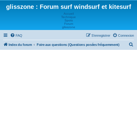
glisszone : Forum surf windsurf et kitesurf
Accueil
Technique
Spots
Forum
glisszone
FAQ
S’enregistrer
Connexion
R
Index du forum
Foire aux questions (Questions posées fréquemment)
e
c
h
e
r
c
h
e
r