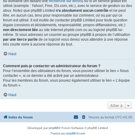
du domaine (en faisant une
recherche sur whois
) ou si un service gratuit est
utilisé (exemple : Yahoo!, Free, f2s.com, etc.), avec le service de gestion ou des
abus. Notez que phpBB Limited
n’a absolument aucun contrôle
et ne peut
être, en aucun cas, tenu pour responsable sur
comment
,
où
ou
par qui
ce
forum est utilisé. Il est inutile de contacter phpBB Limited pour toute question
légale (cessions et désistements, responsabilité, propos diffamatoires, etc.)
non directement liée
au site Internet phpbb.com ou au logiciel phpBB lui-
même. Si vous adressez un courriel au groupe phpBB à propos de l’utilisation
par une tierce partie
de ce logiciel vous devez vous attendre à une réponse
très courte voire à aucune réponse du tout.
Haut
Comment puis-je contacter un administrateur du forum ?
Pour l’ensemble des utilisateurs du forum, vous pouvez utiliser le lien « Nous
contacter », si ce dernier a été activé par un administrateur.
Pour les membres du forum, vous pouvez également utiliser le lien « L’équipe
du forum ».
Haut
Aller à
Index du forum
Heures au format
UTC+01:00
Développé par
phpBB
® Forum Software © phpBB Limited
Traduit par
phpBB-fr.com