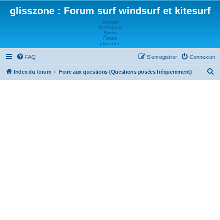
glisszone : Forum surf windsurf et kitesurf
Accueil
Technique
Spots
Forum
glisszone
FAQ
S’enregistrer
Connexion
R
Index du forum
Foire aux questions (Questions posées fréquemment)
e
c
h
e
r
c
h
e
r