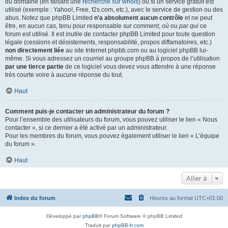
du domaine (en faisant une
recherche sur whois
) ou si un service gratuit est
utilisé (exemple : Yahoo!, Free, f2s.com, etc.), avec le service de gestion ou des
abus. Notez que phpBB Limited
n’a absolument aucun contrôle
et ne peut
être, en aucun cas, tenu pour responsable sur
comment
,
où
ou
par qui
ce
forum est utilisé. Il est inutile de contacter phpBB Limited pour toute question
légale (cessions et désistements, responsabilité, propos diffamatoires, etc.)
non directement liée
au site Internet phpbb.com ou au logiciel phpBB lui-
même. Si vous adressez un courriel au groupe phpBB à propos de l’utilisation
par une tierce partie
de ce logiciel vous devez vous attendre à une réponse
très courte voire à aucune réponse du tout.
Haut
Comment puis-je contacter un administrateur du forum ?
Pour l’ensemble des utilisateurs du forum, vous pouvez utiliser le lien « Nous
contacter », si ce dernier a été activé par un administrateur.
Pour les membres du forum, vous pouvez également utiliser le lien « L’équipe
du forum ».
Haut
Aller à
Index du forum
Heures au format
UTC+01:00
Développé par
phpBB
® Forum Software © phpBB Limited
Traduit par
phpBB-fr.com