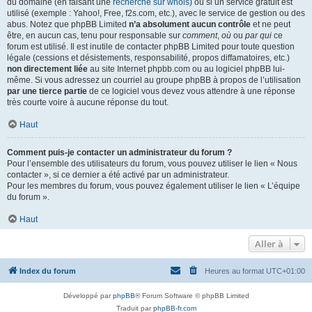
du domaine (en faisant une
recherche sur whois
) ou si un service gratuit est
utilisé (exemple : Yahoo!, Free, f2s.com, etc.), avec le service de gestion ou des
abus. Notez que phpBB Limited
n’a absolument aucun contrôle
et ne peut
être, en aucun cas, tenu pour responsable sur
comment
,
où
ou
par qui
ce
forum est utilisé. Il est inutile de contacter phpBB Limited pour toute question
légale (cessions et désistements, responsabilité, propos diffamatoires, etc.)
non directement liée
au site Internet phpbb.com ou au logiciel phpBB lui-
même. Si vous adressez un courriel au groupe phpBB à propos de l’utilisation
par une tierce partie
de ce logiciel vous devez vous attendre à une réponse
très courte voire à aucune réponse du tout.
Haut
Comment puis-je contacter un administrateur du forum ?
Pour l’ensemble des utilisateurs du forum, vous pouvez utiliser le lien « Nous
contacter », si ce dernier a été activé par un administrateur.
Pour les membres du forum, vous pouvez également utiliser le lien « L’équipe
du forum ».
Haut
Aller à
Index du forum
Heures au format
UTC+01:00
Développé par
phpBB
® Forum Software © phpBB Limited
Traduit par
phpBB-fr.com