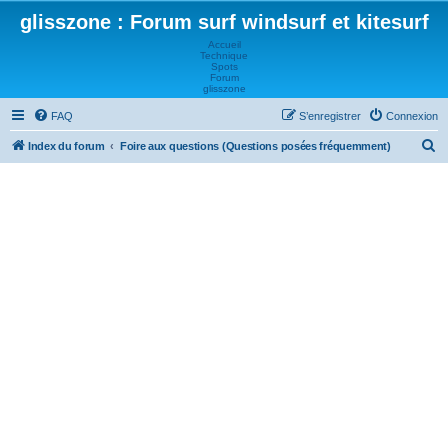
glisszone : Forum surf windsurf et kitesurf
Accueil
Technique
Spots
Forum
glisszone
FAQ
S’enregistrer
Connexion
R
Index du forum
Foire aux questions (Questions posées fréquemment)
e
c
h
e
r
c
h
e
r