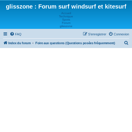
glisszone : Forum surf windsurf et kitesurf
Accueil
Technique
Spots
Forum
glisszone
FAQ
S’enregistrer
Connexion
R
Index du forum
Foire aux questions (Questions posées fréquemment)
e
c
h
e
r
c
h
e
r