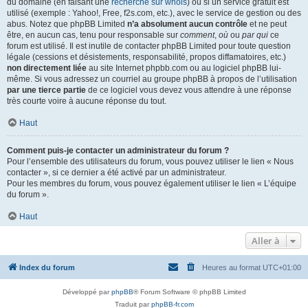
du domaine (en faisant une
recherche sur whois
) ou si un service gratuit est
utilisé (exemple : Yahoo!, Free, f2s.com, etc.), avec le service de gestion ou des
abus. Notez que phpBB Limited
n’a absolument aucun contrôle
et ne peut
être, en aucun cas, tenu pour responsable sur
comment
,
où
ou
par qui
ce
forum est utilisé. Il est inutile de contacter phpBB Limited pour toute question
légale (cessions et désistements, responsabilité, propos diffamatoires, etc.)
non directement liée
au site Internet phpbb.com ou au logiciel phpBB lui-
même. Si vous adressez un courriel au groupe phpBB à propos de l’utilisation
par une tierce partie
de ce logiciel vous devez vous attendre à une réponse
très courte voire à aucune réponse du tout.
Haut
Comment puis-je contacter un administrateur du forum ?
Pour l’ensemble des utilisateurs du forum, vous pouvez utiliser le lien « Nous
contacter », si ce dernier a été activé par un administrateur.
Pour les membres du forum, vous pouvez également utiliser le lien « L’équipe
du forum ».
Haut
Aller à
Index du forum
Heures au format
UTC+01:00
Développé par
phpBB
® Forum Software © phpBB Limited
Traduit par
phpBB-fr.com