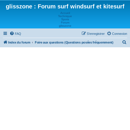
glisszone : Forum surf windsurf et kitesurf
Accueil
Technique
Spots
Forum
glisszone
FAQ
S’enregistrer
Connexion
R
Index du forum
Foire aux questions (Questions posées fréquemment)
e
c
h
e
r
c
h
e
r