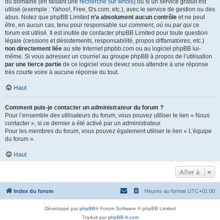
du domaine (en faisant une
recherche sur whois
) ou si un service gratuit est
utilisé (exemple : Yahoo!, Free, f2s.com, etc.), avec le service de gestion ou des
abus. Notez que phpBB Limited
n’a absolument aucun contrôle
et ne peut
être, en aucun cas, tenu pour responsable sur
comment
,
où
ou
par qui
ce
forum est utilisé. Il est inutile de contacter phpBB Limited pour toute question
légale (cessions et désistements, responsabilité, propos diffamatoires, etc.)
non directement liée
au site Internet phpbb.com ou au logiciel phpBB lui-
même. Si vous adressez un courriel au groupe phpBB à propos de l’utilisation
par une tierce partie
de ce logiciel vous devez vous attendre à une réponse
très courte voire à aucune réponse du tout.
Haut
Comment puis-je contacter un administrateur du forum ?
Pour l’ensemble des utilisateurs du forum, vous pouvez utiliser le lien « Nous
contacter », si ce dernier a été activé par un administrateur.
Pour les membres du forum, vous pouvez également utiliser le lien « L’équipe
du forum ».
Haut
Aller à
Index du forum
Heures au format
UTC+01:00
Développé par
phpBB
® Forum Software © phpBB Limited
Traduit par
phpBB-fr.com