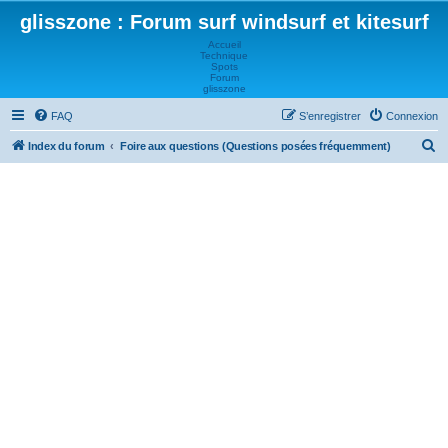
glisszone : Forum surf windsurf et kitesurf
Accueil
Technique
Spots
Forum
glisszone
FAQ
S’enregistrer
Connexion
R
Index du forum
Foire aux questions (Questions posées fréquemment)
e
c
h
e
r
c
h
e
r