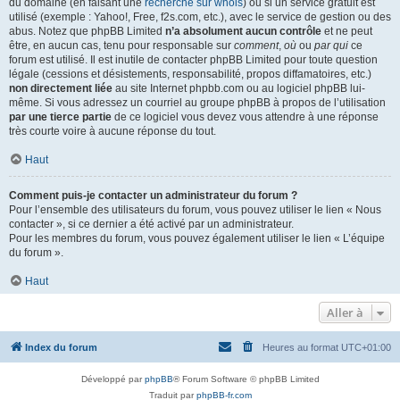
du domaine (en faisant une
recherche sur whois
) ou si un service gratuit est
utilisé (exemple : Yahoo!, Free, f2s.com, etc.), avec le service de gestion ou des
abus. Notez que phpBB Limited
n’a absolument aucun contrôle
et ne peut
être, en aucun cas, tenu pour responsable sur
comment
,
où
ou
par qui
ce
forum est utilisé. Il est inutile de contacter phpBB Limited pour toute question
légale (cessions et désistements, responsabilité, propos diffamatoires, etc.)
non directement liée
au site Internet phpbb.com ou au logiciel phpBB lui-
même. Si vous adressez un courriel au groupe phpBB à propos de l’utilisation
par une tierce partie
de ce logiciel vous devez vous attendre à une réponse
très courte voire à aucune réponse du tout.
Haut
Comment puis-je contacter un administrateur du forum ?
Pour l’ensemble des utilisateurs du forum, vous pouvez utiliser le lien « Nous
contacter », si ce dernier a été activé par un administrateur.
Pour les membres du forum, vous pouvez également utiliser le lien « L’équipe
du forum ».
Haut
Aller à
Index du forum
Heures au format
UTC+01:00
Développé par
phpBB
® Forum Software © phpBB Limited
Traduit par
phpBB-fr.com