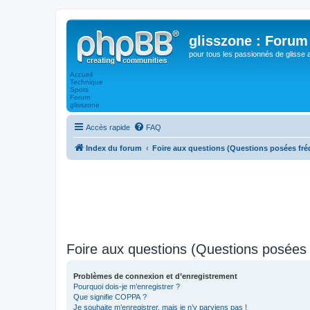
glisszone : Forum 
pour tous les passionnés de glisse 
Accueil
Technique
Spots
Forum
glisszone
Accès rapide
FAQ
Index du forum
Foire aux questions (Questions posées f
Foire aux questions (Questions posée
Problèmes de connexion et d’enregistrement
Pourquoi dois-je m’enregistrer ?
Que signifie COPPA ?
Je souhaite m’enregistrer, mais je n’y parviens pas !