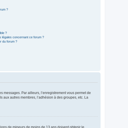
orum ?
ible ?
ns légales concernant ce forum ?
r du forum ?
 des messages. Par ailleurs, l’enregistrement vous permet de
els aux autres membres, l’adhésion à des groupes, etc. La
mations de mineurs de moins de 13 ans doivent obtenir le