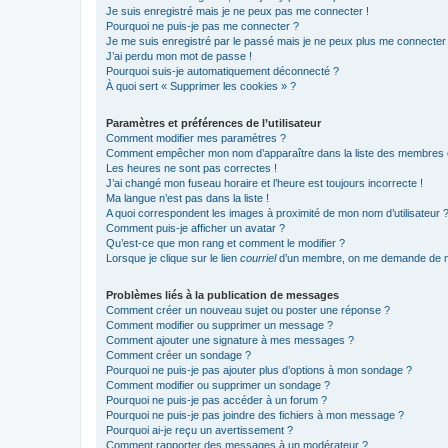
Je suis enregistré mais je ne peux pas me connecter !
Pourquoi ne puis-je pas me connecter ?
Je me suis enregistré par le passé mais je ne peux plus me connecter
J’ai perdu mon mot de passe !
Pourquoi suis-je automatiquement déconnecté ?
À quoi sert « Supprimer les cookies » ?
Paramètres et préférences de l’utilisateur
Comment modifier mes paramètres ?
Comment empêcher mon nom d’apparaître dans la liste des membres
Les heures ne sont pas correctes !
J’ai changé mon fuseau horaire et l’heure est toujours incorrecte !
Ma langue n’est pas dans la liste !
A quoi correspondent les images à proximité de mon nom d’utilisateur 
Comment puis-je afficher un avatar ?
Qu’est-ce que mon rang et comment le modifier ?
Lorsque je clique sur le lien
courriel
d’un membre, on me demande de m
Problèmes liés à la publication de messages
Comment créer un nouveau sujet ou poster une réponse ?
Comment modifier ou supprimer un message ?
Comment ajouter une signature à mes messages ?
Comment créer un sondage ?
Pourquoi ne puis-je pas ajouter plus d’options à mon sondage ?
Comment modifier ou supprimer un sondage ?
Pourquoi ne puis-je pas accéder à un forum ?
Pourquoi ne puis-je pas joindre des fichiers à mon message ?
Pourquoi ai-je reçu un avertissement ?
Comment rapporter des messages à un modérateur ?