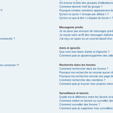
Où trouver la liste des groupes d’utilisateur
Comment devenir chef de groupe ?
 ?!
Pourquoi certains membres apparaissent dan
Qu’est-ce qu’un « Groupe par défaut » ?
Qu’est-ce que le lien « L’équipe du forum » 
Messagerie privée
Je ne peux pas envoyer de messages privé
Je reçois sans arrêt des messages indésira
 connectés ?
J’ai reçu un spam ou un courriel abusif d’u
Amis et ignorés
Que sont mes listes d’amis et d’ignorés ?
?
Comment puis-je ajouter/supprimer des utilis
Recherche dans les forums
e connecter !?
Comment rechercher dans les forums ?
Pourquoi ma recherche ne renvoie aucun ré
Pourquoi ma recherche renvoie une page bl
Comment rechercher des membres ?
Comment puis-je trouver mes propres mess
Surveillance et favoris
Quelle est la différence entre les favoris et l
Comment mettre en favoris ou surveiller des
Comment surveiller des forums ?
Comment puis-je supprimer mes surveillanc