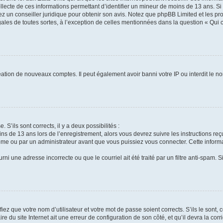
ollecte de ces informations permettant d’identifier un mineur de moins de 13 ans. S
tez un conseiller juridique pour obtenir son avis. Notez que phpBB Limited et les pr
gales de toutes sortes, à l’exception de celles mentionnées dans la question « Qui
réation de nouveaux comptes. Il peut également avoir banni votre IP ou interdit le no
 S’ils sont corrects, il y a deux possibilités :
ins de 13 ans lors de l’enregistrement, alors vous devrez suivre les instructions r
me ou par un administrateur avant que vous puissiez vous connecter. Cette informat
rni une adresse incorrecte ou que le courriel ait été traité par un filtre anti-spam. S
iez que votre nom d’utilisateur et votre mot de passe soient corrects. S’ils le sont,
e du site Internet ait une erreur de configuration de son côté, et qu’il devra la corri