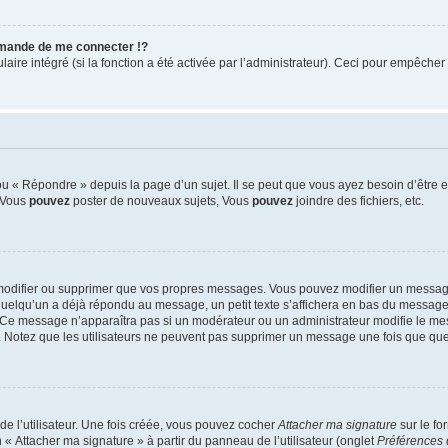
mande de me connecter !?
re intégré (si la fonction a été activée par l’administrateur). Ceci pour empêcher l’u
 « Répondre » depuis la page d’un sujet. Il se peut que vous ayez besoin d’être e
: Vous
pouvez
poster de nouveaux sujets, Vous
pouvez
joindre des fichiers, etc.
modifier ou supprimer que vos propres messages. Vous pouvez modifier un message
lqu’un a déjà répondu au message, un petit texte s’affichera en bas du message ind
n. Ce message n’apparaîtra pas si un modérateur ou un administrateur modifie le mes
ive. Notez que les utilisateurs ne peuvent pas supprimer un message une fois que qu
e l’utilisateur. Une fois créée, vous pouvez cocher
Attacher ma signature
sur le fo
 « Attacher ma signature » à partir du panneau de l’utilisateur (onglet
Préférences 