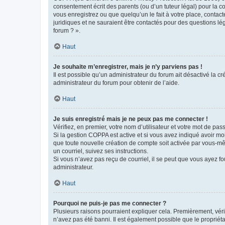
consentement écrit des parents (ou d’un tuteur légal) pour la c
vous enregistrez ou que quelqu’un le fait à votre place, contac
juridiques et ne sauraient être contactés pour des questions lé
forum ? ».
Haut
Je souhaite m’enregistrer, mais je n’y parviens pas !
Il est possible qu’un administrateur du forum ait désactivé la c
administrateur du forum pour obtenir de l’aide.
Haut
Je suis enregistré mais je ne peux pas me connecter !
Vérifiez, en premier, votre nom d’utilisateur et votre mot de passe.
Si la gestion COPPA est active et si vous avez indiqué avoir mo
que toute nouvelle création de compte soit activée par vous-mê
un courriel, suivez ses instructions.
Si vous n’avez pas reçu de courriel, il se peut que vous ayez fou
administrateur.
Haut
Pourquoi ne puis-je pas me connecter ?
Plusieurs raisons pourraient expliquer cela. Premièrement, vérif
n’avez pas été banni. Il est également possible que le propriétair