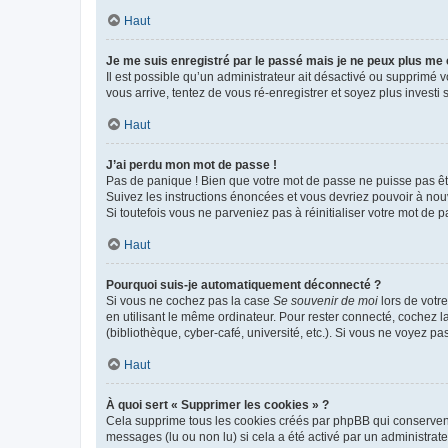
Haut
Je me suis enregistré par le passé mais je ne peux plus me
Il est possible qu’un administrateur ait désactivé ou supprimé 
vous arrive, tentez de vous ré-enregistrer et soyez plus investi s
Haut
J’ai perdu mon mot de passe !
Pas de panique ! Bien que votre mot de passe ne puisse pas être
Suivez les instructions énoncées et vous devriez pouvoir à no
Si toutefois vous ne parveniez pas à réinitialiser votre mot de 
Haut
Pourquoi suis-je automatiquement déconnecté ?
Si vous ne cochez pas la case
Se souvenir de moi
lors de votr
en utilisant le même ordinateur. Pour rester connecté, cochez 
(bibliothèque, cyber-café, université, etc.). Si vous ne voyez pa
Haut
À quoi sert « Supprimer les cookies » ?
Cela supprime tous les cookies créés par phpBB qui conservent v
messages (lu ou non lu) si cela a été activé par un administra