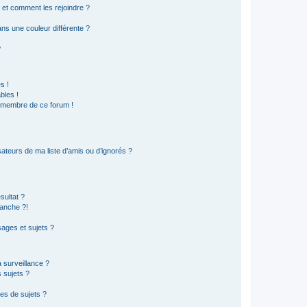
s et comment les rejoindre ?
s une couleur différente ?
?
s !
bles !
n membre de ce forum !
ateurs de ma liste d’amis ou d’ignorés ?
sultat ?
anche ?!
ages et sujets ?
a surveillance ?
 sujets ?
es de sujets ?