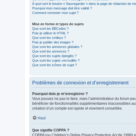
À quoi sert le bouton « Sauvegarder » dans la page de rédaction de 
Pourquoi mon message doit être validé ?
Comment remonter mon sujet ?
Mise en forme et types de sujets
Que sont les BBCodes ?
Puis-je utiliser le HTML ?
Que sont les smileys ?
Puis-je publier des images ?
Que sont les annonces globales ?
Que sont les annonces ?
Que sont les sujets épinglés ?
Que sont les sujets verrouillés ?
Que sont les icônes de sujet ?
Problèmes de connexion et d’enregistrement
Pourquoi dois-je m’enregistrer ?
Vous pouvez ne pas le faire, mais l’administrateur du forum peu
bénéficier de fonctionnalités supplémentaires inaccessibles au
création d’un compte est rapide et vivement conseillée.
Haut
Que signifie COPPA ?
COPPA (ou
Children’s Online Privacy Protection Act
de 1998) es