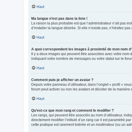
Haut
Ma langue n’est pas dans la liste !
La raison la plus probable est que l’administrateur n’ait pas 
d’installer la langue désirée. Si elle n’existe pas, n’hésitez pa
Haut
A quoi correspondent les images à proximité de mon nom d’u
Il y a deux images qui peuvent être associées avec votre nom d’
indiquant votre nombre de messages ou votre statut sur le fo
Haut
Comment puis-je afficher un avatar ?
Depuis votre panneau d’utilisateur, dans l’onglet « profil » vou
forum peut activer ou non les avatars et décider de la manière d
Haut
Qu’est-ce que mon rang et comment le modifier ?
Les rangs, qui peuvent être associés au nom d’utilisateur, ind
directement modifier l’intitulé d’un rang car il est paramétré p
cette pratique est rarement tolérée et un modérateur (ou un ad