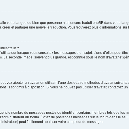
installé votre langue ou bien que personne n’ait encore traduit phpBB dans votre l
s à créer et partager une nouvelle traduction. Vous trouverez plus d’informations sur l
tilisateur ?
utilisateur lorsque vous consultez les messages d’un sujet. L’une d’elles peut êtr
rum. La seconde image, souvent plus grande, est connue sous le nom d’avatar et 
s pouvez ajouter un avatar en utilisant l’une des quatre méthodes d’avatar suivantes 
ont ils sont mis à disposition. Si vous ne pouvez pas utiliser d’avatar, contactez un
iquent le nombre de messages postés ou identifient certains membres tels que les 
ar l’administrateur du forum. Évitez de poster des messages sur le forum dans le seu
ministrateur) peut facilement abaisser votre compteur de messages.