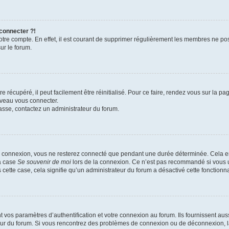
 connecter ?!
votre compte. En effet, il est courant de supprimer régulièrement les membres ne pos
ur le forum.
 récupéré, il peut facilement être réinitialisé. Pour ce faire, rendez vous sur la p
uveau vous connecter.
passe, contactez un administrateur du forum.
e connexion, vous ne resterez connecté que pendant une durée déterminée. Cela em
la case
Se souvenir de moi
lors de la connexion. Ce n’est pas recommandé si vous u
s cette case, cela signifie qu’un administrateur du forum a désactivé cette fonctionna
os paramètres d’authentification et votre connexion au forum. Ils fournissent aussi
teur du forum. Si vous rencontrez des problèmes de connexion ou de déconnexion, l