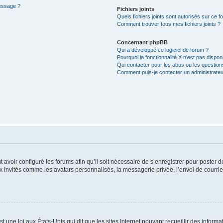
message ?
Fichiers joints
Quels fichiers joints sont autorisés sur ce f
Comment trouver tous mes fichiers joints ?
Concernant phpBB
Qui a développé ce logiciel de forum ?
Pourquoi la fonctionnalité X n’est pas dispon
Qui contacter pour les abus ou les questio
Comment puis-je contacter un administrateu
t avoir configuré les forums afin qu’il soit nécessaire de s’enregistrer pour poster
x invités comme les avatars personnalisés, la messagerie privée, l’envoi de courri
t une loi aux États-Unis qui dit que les sites Internet pouvant recueillir des infor