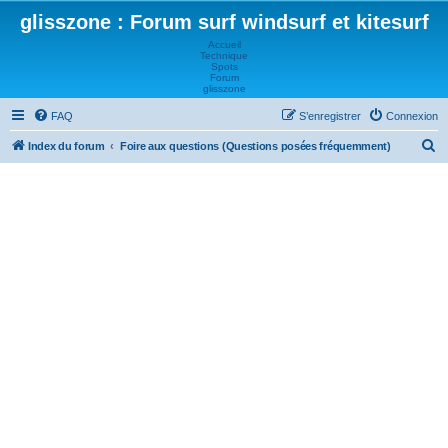
glisszone : Forum surf windsurf et kitesurf
Accueil
Technique
Spots
Forum
glisszone
FAQ
S’enregistrer
Connexion
R
Index du forum
Foire aux questions (Questions posées fréquemment)
e
c
h
e
r
c
h
e
r