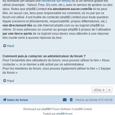
du domaine (en faisant une
recherche sur whois
) ou si un service gratuit est
utilisé (exemple : Yahoo!, Free, f2s.com, etc.), avec le service de gestion ou des
abus. Notez que phpBB Limited
n’a absolument aucun contrôle
et ne peut
être, en aucun cas, tenu pour responsable sur
comment
,
où
ou
par qui
ce
forum est utilisé. Il est inutile de contacter phpBB Limited pour toute question
légale (cessions et désistements, responsabilité, propos diffamatoires, etc.)
non directement liée
au site Internet phpbb.com ou au logiciel phpBB lui-
même. Si vous adressez un courriel au groupe phpBB à propos de l’utilisation
par une tierce partie
de ce logiciel vous devez vous attendre à une réponse
très courte voire à aucune réponse du tout.
Haut
Comment puis-je contacter un administrateur du forum ?
Pour l’ensemble des utilisateurs du forum, vous pouvez utiliser le lien « Nous
contacter », si ce dernier a été activé par un administrateur.
Pour les membres du forum, vous pouvez également utiliser le lien « L’équipe
du forum ».
Haut
Aller à
Index du forum
Heures au format
UTC+01:00
Développé par
phpBB
® Forum Software © phpBB Limited
Traduit par
phpBB-fr.com