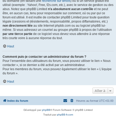
du domaine (en faisant une
recherche sur whois
) ou si un service gratuit est
utilisé (exemple : Yahoo!, Free, f2s.com, etc.), avec le service de gestion ou des
abus. Notez que phpBB Limited
n’a absolument aucun contrôle
et ne peut
être, en aucun cas, tenu pour responsable sur
comment
,
où
ou
par qui
ce
forum est utilisé. Il est inutile de contacter phpBB Limited pour toute question
légale (cessions et désistements, responsabilité, propos diffamatoires, etc.)
non directement liée
au site Internet phpbb.com ou au logiciel phpBB lui-
même. Si vous adressez un courriel au groupe phpBB à propos de l’utilisation
par une tierce partie
de ce logiciel vous devez vous attendre à une réponse
très courte voire à aucune réponse du tout.
Haut
Comment puis-je contacter un administrateur du forum ?
Pour l’ensemble des utilisateurs du forum, vous pouvez utiliser le lien « Nous
contacter », si ce dernier a été activé par un administrateur.
Pour les membres du forum, vous pouvez également utiliser le lien « L’équipe
du forum ».
Haut
Aller à
Index du forum
Heures au format
UTC+01:00
Développé par
phpBB
® Forum Software © phpBB Limited
Traduit par
phpBB-fr.com