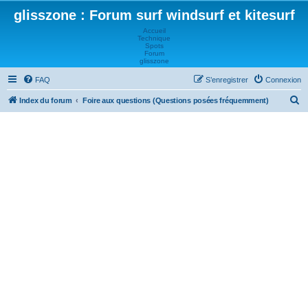
glisszone : Forum surf windsurf et kitesurf
Accueil
Technique
Spots
Forum
glisszone
FAQ
S’enregistrer
Connexion
R
Index du forum
Foire aux questions (Questions posées fréquemment)
e
c
h
e
r
c
h
e
r