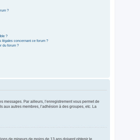
orum ?
ible ?
ns légales concernant ce forum ?
r du forum ?
 des messages. Par ailleurs, l’enregistrement vous permet de
els aux autres membres, l’adhésion à des groupes, etc. La
mations de mineurs de moins de 13 ans doivent obtenir le