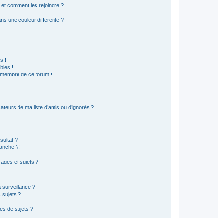
s et comment les rejoindre ?
s une couleur différente ?
?
s !
bles !
n membre de ce forum !
ateurs de ma liste d’amis ou d’ignorés ?
sultat ?
anche ?!
ages et sujets ?
a surveillance ?
 sujets ?
es de sujets ?