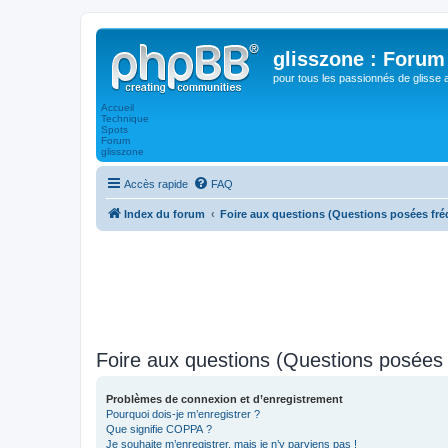
glisszone : Forum 
pour tous les passionnés de glisse 
Accueil
Technique
Spots
Forum
glisszone
Accès rapide
FAQ
Index du forum
Foire aux questions (Questions posées f
Foire aux questions (Questions posée
Problèmes de connexion et d’enregistrement
Pourquoi dois-je m’enregistrer ?
Que signifie COPPA ?
Je souhaite m’enregistrer, mais je n’y parviens pas !