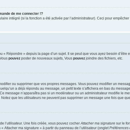
mande de me connecter !?
re intégré (si la fonction a été activée par l’administrateur). Ceci pour empêcher l’u
 « Répondre » depuis la page d’un sujet. Il se peut que vous ayez besoin d’être e
: Vous
pouvez
poster de nouveaux sujets, Vous
pouvez
joindre des fichiers, etc.
modifier ou supprimer que vos propres messages. Vous pouvez modifier un message
lqu’un a déjà répondu au message, un petit texte s’affichera en bas du message ind
n. Ce message n’apparaîtra pas si un modérateur ou un administrateur modifie le mes
ive. Notez que les utilisateurs ne peuvent pas supprimer un message une fois que qu
e l’utilisateur. Une fois créée, vous pouvez cocher
Attacher ma signature
sur le fo
 « Attacher ma signature » à partir du panneau de l’utilisateur (onglet
Préférences 