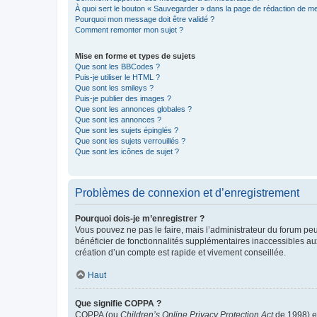
À quoi sert le bouton « Sauvegarder » dans la page de rédaction de 
Pourquoi mon message doit être validé ?
Comment remonter mon sujet ?
Mise en forme et types de sujets
Que sont les BBCodes ?
Puis-je utiliser le HTML ?
Que sont les smileys ?
Puis-je publier des images ?
Que sont les annonces globales ?
Que sont les annonces ?
Que sont les sujets épinglés ?
Que sont les sujets verrouillés ?
Que sont les icônes de sujet ?
Problèmes de connexion et d’enregistrement
Pourquoi dois-je m’enregistrer ?
Vous pouvez ne pas le faire, mais l’administrateur du forum peu
bénéficier de fonctionnalités supplémentaires inaccessibles au
création d’un compte est rapide et vivement conseillée.
Haut
Que signifie COPPA ?
COPPA (ou
Children’s Online Privacy Protection Act
de 1998) es