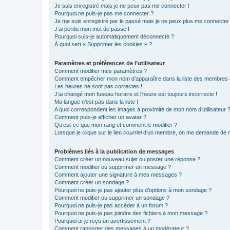
Je suis enregistré mais je ne peux pas me connecter !
Pourquoi ne puis-je pas me connecter ?
Je me suis enregistré par le passé mais je ne peux plus me connecter
J’ai perdu mon mot de passe !
Pourquoi suis-je automatiquement déconnecté ?
À quoi sert « Supprimer les cookies » ?
Paramètres et préférences de l’utilisateur
Comment modifier mes paramètres ?
Comment empêcher mon nom d’apparaître dans la liste des membres
Les heures ne sont pas correctes !
J’ai changé mon fuseau horaire et l’heure est toujours incorrecte !
Ma langue n’est pas dans la liste !
A quoi correspondent les images à proximité de mon nom d’utilisateur 
Comment puis-je afficher un avatar ?
Qu’est-ce que mon rang et comment le modifier ?
Lorsque je clique sur le lien
courriel
d’un membre, on me demande de m
Problèmes liés à la publication de messages
Comment créer un nouveau sujet ou poster une réponse ?
Comment modifier ou supprimer un message ?
Comment ajouter une signature à mes messages ?
Comment créer un sondage ?
Pourquoi ne puis-je pas ajouter plus d’options à mon sondage ?
Comment modifier ou supprimer un sondage ?
Pourquoi ne puis-je pas accéder à un forum ?
Pourquoi ne puis-je pas joindre des fichiers à mon message ?
Pourquoi ai-je reçu un avertissement ?
Comment rapporter des messages à un modérateur ?