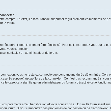
 connecter ?!
votre compte. En effet, il est courant de supprimer régulièrement les membres ne pos
ur le forum.
 récupéré, il peut facilement être réinitialisé. Pour ce faire, rendez vous sur la p
uveau vous connecter.
passe, contactez un administrateur du forum.
e connexion, vous ne resterez connecté que pendant une durée déterminée. Cela em
la case
Se souvenir de moi
lors de la connexion. Ce n’est pas recommandé si vous u
s cette case, cela signifie qu’un administrateur du forum a désactivé cette fonctionna
os paramètres d’authentification et votre connexion au forum. Ils fournissent aussi
teur du forum. Si vous rencontrez des problèmes de connexion ou de déconnexion, l