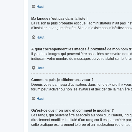
Haut
Ma langue n’est pas dans la liste !
La raison la plus probable est que l’administrateur n’ait pas 
d’installer la langue désirée. Si elle n’existe pas, n’hésitez pa
Haut
A quoi correspondent les images à proximité de mon nom d’u
Il y a deux images qui peuvent être associées avec votre nom d’
indiquant votre nombre de messages ou votre statut sur le fo
Haut
Comment puis-je afficher un avatar ?
Depuis votre panneau d’utilisateur, dans l’onglet « profil » vou
forum peut activer ou non les avatars et décider de la manière d
Haut
Qu’est-ce que mon rang et comment le modifier ?
Les rangs, qui peuvent être associés au nom d’utilisateur, ind
directement modifier l’intitulé d’un rang car il est paramétré p
cette pratique est rarement tolérée et un modérateur (ou un ad