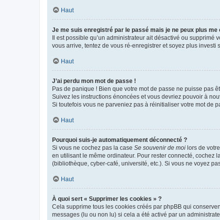
Haut
Je me suis enregistré par le passé mais je ne peux plus me
Il est possible qu’un administrateur ait désactivé ou supprimé 
vous arrive, tentez de vous ré-enregistrer et soyez plus investi s
Haut
J’ai perdu mon mot de passe !
Pas de panique ! Bien que votre mot de passe ne puisse pas être
Suivez les instructions énoncées et vous devriez pouvoir à no
Si toutefois vous ne parveniez pas à réinitialiser votre mot de 
Haut
Pourquoi suis-je automatiquement déconnecté ?
Si vous ne cochez pas la case
Se souvenir de moi
lors de votr
en utilisant le même ordinateur. Pour rester connecté, cochez 
(bibliothèque, cyber-café, université, etc.). Si vous ne voyez pa
Haut
À quoi sert « Supprimer les cookies » ?
Cela supprime tous les cookies créés par phpBB qui conservent v
messages (lu ou non lu) si cela a été activé par un administra