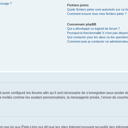
message ?
Fichiers joints
Quels fichiers joints sont autorisés sur ce f
Comment trouver tous mes fichiers joints ?
Concernant phpBB
Qui a développé ce logiciel de forum ?
Pourquoi la fonctionnalité X n’est pas dispon
Qui contacter pour les abus ou les questio
Comment puis-je contacter un administrateu
t avoir configuré les forums afin qu’il soit nécessaire de s’enregistrer pour poster
x invités comme les avatars personnalisés, la messagerie privée, l’envoi de courri
t une loi aux États-Unis qui dit que les sites Internet pouvant recueillir des infor