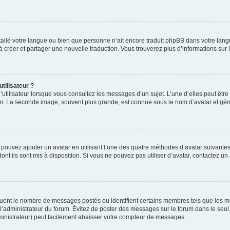
installé votre langue ou bien que personne n’ait encore traduit phpBB dans votre l
s à créer et partager une nouvelle traduction. Vous trouverez plus d’informations sur l
tilisateur ?
utilisateur lorsque vous consultez les messages d’un sujet. L’une d’elles peut êtr
rum. La seconde image, souvent plus grande, est connue sous le nom d’avatar et 
s pouvez ajouter un avatar en utilisant l’une des quatre méthodes d’avatar suivantes 
ont ils sont mis à disposition. Si vous ne pouvez pas utiliser d’avatar, contactez un
iquent le nombre de messages postés ou identifient certains membres tels que les 
ar l’administrateur du forum. Évitez de poster des messages sur le forum dans le seu
ministrateur) peut facilement abaisser votre compteur de messages.