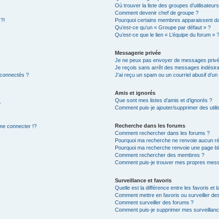
Où trouver la liste des groupes d’utilisateur
Comment devenir chef de groupe ?
 ?!
Pourquoi certains membres apparaissent dan
Qu’est-ce qu’un « Groupe par défaut » ?
Qu’est-ce que le lien « L’équipe du forum » 
Messagerie privée
Je ne peux pas envoyer de messages privé
Je reçois sans arrêt des messages indésira
 connectés ?
J’ai reçu un spam ou un courriel abusif d’u
Amis et ignorés
Que sont mes listes d’amis et d’ignorés ?
?
Comment puis-je ajouter/supprimer des utilis
Recherche dans les forums
e connecter !?
Comment rechercher dans les forums ?
Pourquoi ma recherche ne renvoie aucun ré
Pourquoi ma recherche renvoie une page bl
Comment rechercher des membres ?
Comment puis-je trouver mes propres mess
Surveillance et favoris
Quelle est la différence entre les favoris et l
Comment mettre en favoris ou surveiller des
Comment surveiller des forums ?
Comment puis-je supprimer mes surveillanc