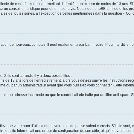
ollecte de ces informations permettant d’identifier un mineur de moins de 13 ans. S
tez un conseiller juridique pour obtenir son avis. Notez que phpBB Limited et les pr
gales de toutes sortes, à l’exception de celles mentionnées dans la question « Qui
réation de nouveaux comptes. Il peut également avoir banni votre IP ou interdit le no
 S’ils sont corrects, il y a deux possibilités :
ins de 13 ans lors de l’enregistrement, alors vous devrez suivre les instructions r
me ou par un administrateur avant que vous puissiez vous connecter. Cette informat
rni une adresse incorrecte ou que le courriel ait été traité par un filtre anti-spam. S
iez que votre nom d’utilisateur et votre mot de passe soient corrects. S’ils le sont,
e du site Internet ait une erreur de configuration de son côté, et qu’il devra la corri