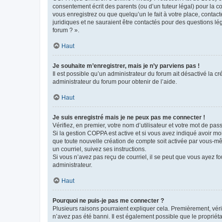
consentement écrit des parents (ou d’un tuteur légal) pour la c
vous enregistrez ou que quelqu’un le fait à votre place, contac
juridiques et ne sauraient être contactés pour des questions lé
forum ? ».
Haut
Je souhaite m’enregistrer, mais je n’y parviens pas !
Il est possible qu’un administrateur du forum ait désactivé la c
administrateur du forum pour obtenir de l’aide.
Haut
Je suis enregistré mais je ne peux pas me connecter !
Vérifiez, en premier, votre nom d’utilisateur et votre mot de passe.
Si la gestion COPPA est active et si vous avez indiqué avoir mo
que toute nouvelle création de compte soit activée par vous-mê
un courriel, suivez ses instructions.
Si vous n’avez pas reçu de courriel, il se peut que vous ayez fou
administrateur.
Haut
Pourquoi ne puis-je pas me connecter ?
Plusieurs raisons pourraient expliquer cela. Premièrement, vérif
n’avez pas été banni. Il est également possible que le propriétair