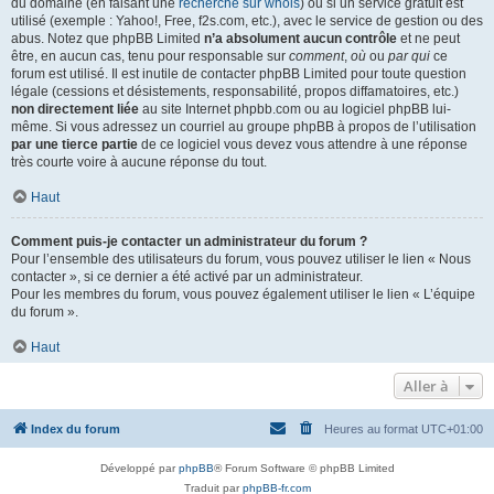
du domaine (en faisant une
recherche sur whois
) ou si un service gratuit est
utilisé (exemple : Yahoo!, Free, f2s.com, etc.), avec le service de gestion ou des
abus. Notez que phpBB Limited
n’a absolument aucun contrôle
et ne peut
être, en aucun cas, tenu pour responsable sur
comment
,
où
ou
par qui
ce
forum est utilisé. Il est inutile de contacter phpBB Limited pour toute question
légale (cessions et désistements, responsabilité, propos diffamatoires, etc.)
non directement liée
au site Internet phpbb.com ou au logiciel phpBB lui-
même. Si vous adressez un courriel au groupe phpBB à propos de l’utilisation
par une tierce partie
de ce logiciel vous devez vous attendre à une réponse
très courte voire à aucune réponse du tout.
Haut
Comment puis-je contacter un administrateur du forum ?
Pour l’ensemble des utilisateurs du forum, vous pouvez utiliser le lien « Nous
contacter », si ce dernier a été activé par un administrateur.
Pour les membres du forum, vous pouvez également utiliser le lien « L’équipe
du forum ».
Haut
Aller à
Index du forum
Heures au format
UTC+01:00
Développé par
phpBB
® Forum Software © phpBB Limited
Traduit par
phpBB-fr.com