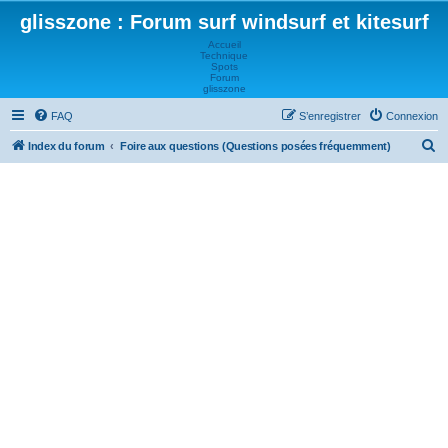
glisszone : Forum surf windsurf et kitesurf
Accueil
Technique
Spots
Forum
glisszone
FAQ
S’enregistrer
Connexion
R
Index du forum
Foire aux questions (Questions posées fréquemment)
e
c
h
e
r
c
h
e
r