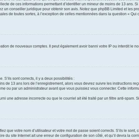
ollecte de ces informations permettant d’identifier un mineur de moins de 13 ans. S
tez un conseiller juridique pour obtenir son avis. Notez que phpBB Limited et les pr
gales de toutes sortes, à l’exception de celles mentionnées dans la question « Qui
réation de nouveaux comptes. Il peut également avoir banni votre IP ou interdit le no
 S’ils sont corrects, il y a deux possibilités :
ins de 13 ans lors de l’enregistrement, alors vous devrez suivre les instructions r
me ou par un administrateur avant que vous puissiez vous connecter. Cette informat
rni une adresse incorrecte ou que le courriel ait été traité par un filtre anti-spam. S
iez que votre nom d’utilisateur et votre mot de passe soient corrects. S’ils le sont,
e du site Internet ait une erreur de configuration de son côté, et qu’il devra la corri