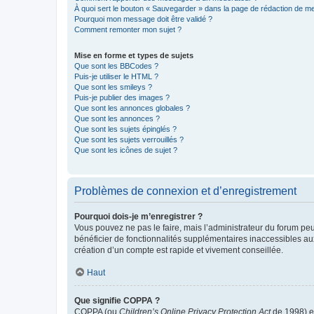
À quoi sert le bouton « Sauvegarder » dans la page de rédaction de 
Pourquoi mon message doit être validé ?
Comment remonter mon sujet ?
Mise en forme et types de sujets
Que sont les BBCodes ?
Puis-je utiliser le HTML ?
Que sont les smileys ?
Puis-je publier des images ?
Que sont les annonces globales ?
Que sont les annonces ?
Que sont les sujets épinglés ?
Que sont les sujets verrouillés ?
Que sont les icônes de sujet ?
Problèmes de connexion et d’enregistrement
Pourquoi dois-je m’enregistrer ?
Vous pouvez ne pas le faire, mais l’administrateur du forum peu
bénéficier de fonctionnalités supplémentaires inaccessibles au
création d’un compte est rapide et vivement conseillée.
Haut
Que signifie COPPA ?
COPPA (ou
Children’s Online Privacy Protection Act
de 1998) es