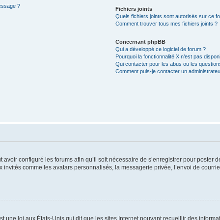
message ?
Fichiers joints
Quels fichiers joints sont autorisés sur ce f
Comment trouver tous mes fichiers joints ?
Concernant phpBB
Qui a développé ce logiciel de forum ?
Pourquoi la fonctionnalité X n’est pas dispon
Qui contacter pour les abus ou les questio
Comment puis-je contacter un administrateu
t avoir configuré les forums afin qu’il soit nécessaire de s’enregistrer pour poster
x invités comme les avatars personnalisés, la messagerie privée, l’envoi de courri
t une loi aux États-Unis qui dit que les sites Internet pouvant recueillir des infor