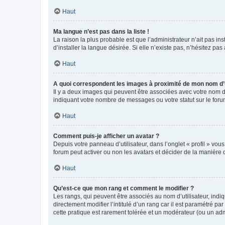
Haut
Ma langue n’est pas dans la liste !
La raison la plus probable est que l’administrateur n’ait pas 
d’installer la langue désirée. Si elle n’existe pas, n’hésitez pa
Haut
A quoi correspondent les images à proximité de mon nom d’u
Il y a deux images qui peuvent être associées avec votre nom d’
indiquant votre nombre de messages ou votre statut sur le fo
Haut
Comment puis-je afficher un avatar ?
Depuis votre panneau d’utilisateur, dans l’onglet « profil » vou
forum peut activer ou non les avatars et décider de la manière d
Haut
Qu’est-ce que mon rang et comment le modifier ?
Les rangs, qui peuvent être associés au nom d’utilisateur, ind
directement modifier l’intitulé d’un rang car il est paramétré p
cette pratique est rarement tolérée et un modérateur (ou un ad