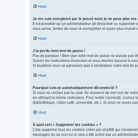
Haut
Je me suis enregistré par le passé mais je ne peux plus me
Il est possible qu’un administrateur ait désactivé ou supprimé 
vous arrive, tentez de vous ré-enregistrer et soyez plus investi s
Haut
J’ai perdu mon mot de passe !
Pas de panique ! Bien que votre mot de passe ne puisse pas être
Suivez les instructions énoncées et vous devriez pouvoir à no
Si toutefois vous ne parveniez pas à réinitialiser votre mot de 
Haut
Pourquoi suis-je automatiquement déconnecté ?
Si vous ne cochez pas la case
Se souvenir de moi
lors de votr
en utilisant le même ordinateur. Pour rester connecté, cochez 
(bibliothèque, cyber-café, université, etc.). Si vous ne voyez pa
Haut
À quoi sert « Supprimer les cookies » ?
Cela supprime tous les cookies créés par phpBB qui conservent v
messages (lu ou non lu) si cela a été activé par un administra