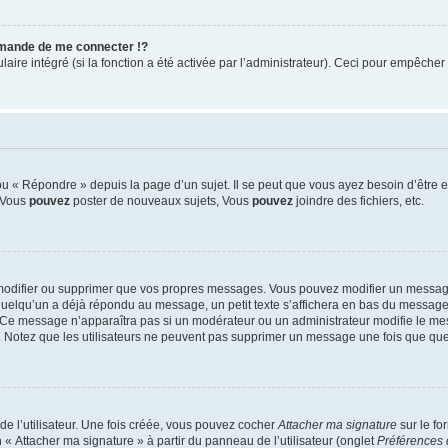
mande de me connecter !?
re intégré (si la fonction a été activée par l’administrateur). Ceci pour empêcher l’u
 « Répondre » depuis la page d’un sujet. Il se peut que vous ayez besoin d’être e
: Vous
pouvez
poster de nouveaux sujets, Vous
pouvez
joindre des fichiers, etc.
modifier ou supprimer que vos propres messages. Vous pouvez modifier un message
lqu’un a déjà répondu au message, un petit texte s’affichera en bas du message ind
n. Ce message n’apparaîtra pas si un modérateur ou un administrateur modifie le mes
ive. Notez que les utilisateurs ne peuvent pas supprimer un message une fois que qu
e l’utilisateur. Une fois créée, vous pouvez cocher
Attacher ma signature
sur le fo
 « Attacher ma signature » à partir du panneau de l’utilisateur (onglet
Préférences 