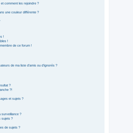
s et comment les rejoindre ?
s une couleur différente ?
?
s !
bles !
n membre de ce forum !
ateurs de ma liste d’amis ou d’ignorés ?
sultat ?
anche ?!
ages et sujets ?
a surveillance ?
 sujets ?
es de sujets ?