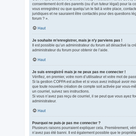
consentement écrit des parents (ou d’un tuteur légal) pour la c
vous enregistrez ou que quelqu’un le fait à votre place, contac
juridiques et ne sauraient être contactés pour des questions lé
forum ? ».
Haut
Je souhaite m’enregistrer, mais je n’y parviens pas !
Il est possible qu’un administrateur du forum ait désactivé la c
administrateur du forum pour obtenir de l’aide.
Haut
Je suis enregistré mais je ne peux pas me connecter !
Vérifiez, en premier, votre nom d’utilisateur et votre mot de passe.
Si la gestion COPPA est active et si vous avez indiqué avoir mo
que toute nouvelle création de compte soit activée par vous-mê
un courriel, suivez ses instructions.
Si vous n’avez pas reçu de courriel, il se peut que vous ayez fou
administrateur.
Haut
Pourquoi ne puis-je pas me connecter ?
Plusieurs raisons pourraient expliquer cela. Premièrement, vérif
n’avez pas été banni. Il est également possible que le propriétair