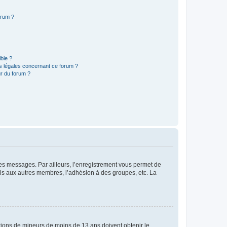
orum ?
ible ?
ns légales concernant ce forum ?
r du forum ?
 des messages. Par ailleurs, l’enregistrement vous permet de
els aux autres membres, l’adhésion à des groupes, etc. La
mations de mineurs de moins de 13 ans doivent obtenir le