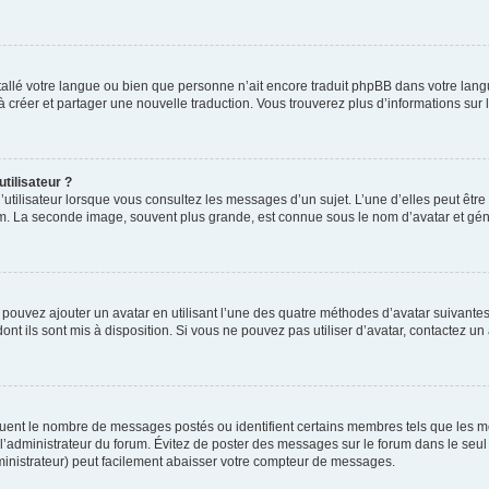
installé votre langue ou bien que personne n’ait encore traduit phpBB dans votre l
s à créer et partager une nouvelle traduction. Vous trouverez plus d’informations sur l
tilisateur ?
utilisateur lorsque vous consultez les messages d’un sujet. L’une d’elles peut êtr
rum. La seconde image, souvent plus grande, est connue sous le nom d’avatar et 
s pouvez ajouter un avatar en utilisant l’une des quatre méthodes d’avatar suivantes 
ont ils sont mis à disposition. Si vous ne pouvez pas utiliser d’avatar, contactez un
iquent le nombre de messages postés ou identifient certains membres tels que les 
ar l’administrateur du forum. Évitez de poster des messages sur le forum dans le seu
ministrateur) peut facilement abaisser votre compteur de messages.