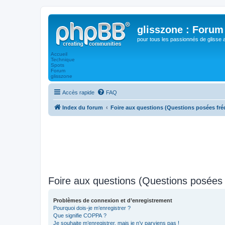
glisszone : Forum 
pour tous les passionnés de glisse 
Accueil
Technique
Spots
Forum
glisszone
Accès rapide
FAQ
Index du forum
Foire aux questions (Questions posées f
Foire aux questions (Questions posée
Problèmes de connexion et d’enregistrement
Pourquoi dois-je m’enregistrer ?
Que signifie COPPA ?
Je souhaite m’enregistrer, mais je n’y parviens pas !