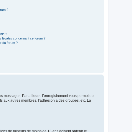
orum ?
ible ?
ns légales concernant ce forum ?
r du forum ?
 des messages. Par ailleurs, l’enregistrement vous permet de
els aux autres membres, l’adhésion à des groupes, etc. La
mations de mineurs de moins de 13 ans doivent obtenir le