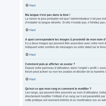
Haut
Ma langue n’est pas dans la liste !
La raison la plus probable est que l’administrateur n’ait pas 
d’installer la langue désirée. Si elle n’existe pas, n’hésitez pa
Haut
A quoi correspondent les images à proximité de mon nom d’u
Il y a deux images qui peuvent être associées avec votre nom d’
indiquant votre nombre de messages ou votre statut sur le fo
Haut
Comment puis-je afficher un avatar ?
Depuis votre panneau d’utilisateur, dans l’onglet « profil » vou
forum peut activer ou non les avatars et décider de la manière d
Haut
Qu’est-ce que mon rang et comment le modifier ?
Les rangs, qui peuvent être associés au nom d’utilisateur, ind
directement modifier l’intitulé d’un rang car il est paramétré p
cette pratique est rarement tolérée et un modérateur (ou un ad