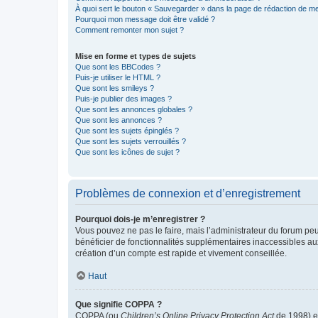
À quoi sert le bouton « Sauvegarder » dans la page de rédaction de 
Pourquoi mon message doit être validé ?
Comment remonter mon sujet ?
Mise en forme et types de sujets
Que sont les BBCodes ?
Puis-je utiliser le HTML ?
Que sont les smileys ?
Puis-je publier des images ?
Que sont les annonces globales ?
Que sont les annonces ?
Que sont les sujets épinglés ?
Que sont les sujets verrouillés ?
Que sont les icônes de sujet ?
Problèmes de connexion et d’enregistrement
Pourquoi dois-je m’enregistrer ?
Vous pouvez ne pas le faire, mais l’administrateur du forum peu
bénéficier de fonctionnalités supplémentaires inaccessibles au
création d’un compte est rapide et vivement conseillée.
Haut
Que signifie COPPA ?
COPPA (ou
Children’s Online Privacy Protection Act
de 1998) es