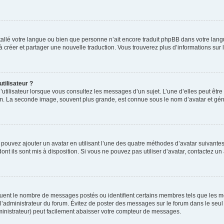
installé votre langue ou bien que personne n’ait encore traduit phpBB dans votre l
s à créer et partager une nouvelle traduction. Vous trouverez plus d’informations sur l
tilisateur ?
utilisateur lorsque vous consultez les messages d’un sujet. L’une d’elles peut êtr
rum. La seconde image, souvent plus grande, est connue sous le nom d’avatar et 
s pouvez ajouter un avatar en utilisant l’une des quatre méthodes d’avatar suivantes 
ont ils sont mis à disposition. Si vous ne pouvez pas utiliser d’avatar, contactez un
iquent le nombre de messages postés ou identifient certains membres tels que les 
ar l’administrateur du forum. Évitez de poster des messages sur le forum dans le seu
ministrateur) peut facilement abaisser votre compteur de messages.