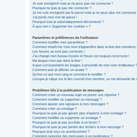
Je suis enregistré mais je ne peux pas me connecter !
Pourquoi ne puis-je pas me connecter ?
Je me suis enregistré par le passé mais je ne peux plus me connecter
J’ai perdu mon mot de passe !
Pourquoi suis-je automatiquement déconnecté ?
À quoi sert « Supprimer les cookies » ?
Paramètres et préférences de l’utilisateur
Comment modifier mes paramètres ?
Comment empêcher mon nom d’apparaître dans la liste des membres
Les heures ne sont pas correctes !
J’ai changé mon fuseau horaire et l’heure est toujours incorrecte !
Ma langue n’est pas dans la liste !
A quoi correspondent les images à proximité de mon nom d’utilisateur 
Comment puis-je afficher un avatar ?
Qu’est-ce que mon rang et comment le modifier ?
Lorsque je clique sur le lien
courriel
d’un membre, on me demande de m
Problèmes liés à la publication de messages
Comment créer un nouveau sujet ou poster une réponse ?
Comment modifier ou supprimer un message ?
Comment ajouter une signature à mes messages ?
Comment créer un sondage ?
Pourquoi ne puis-je pas ajouter plus d’options à mon sondage ?
Comment modifier ou supprimer un sondage ?
Pourquoi ne puis-je pas accéder à un forum ?
Pourquoi ne puis-je pas joindre des fichiers à mon message ?
Pourquoi ai-je reçu un avertissement ?
Comment rapporter des messages à un modérateur ?