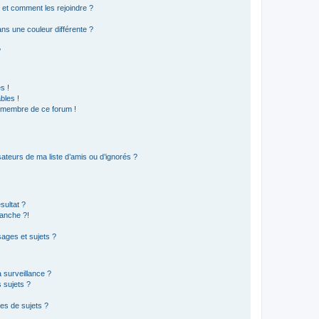
s et comment les rejoindre ?
s une couleur différente ?
?
s !
bles !
n membre de ce forum !
ateurs de ma liste d’amis ou d’ignorés ?
sultat ?
anche ?!
ages et sujets ?
a surveillance ?
 sujets ?
es de sujets ?