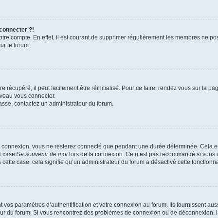
 connecter ?!
votre compte. En effet, il est courant de supprimer régulièrement les membres ne pos
ur le forum.
 récupéré, il peut facilement être réinitialisé. Pour ce faire, rendez vous sur la p
uveau vous connecter.
passe, contactez un administrateur du forum.
e connexion, vous ne resterez connecté que pendant une durée déterminée. Cela em
la case
Se souvenir de moi
lors de la connexion. Ce n’est pas recommandé si vous u
s cette case, cela signifie qu’un administrateur du forum a désactivé cette fonctionna
os paramètres d’authentification et votre connexion au forum. Ils fournissent aussi
teur du forum. Si vous rencontrez des problèmes de connexion ou de déconnexion, l