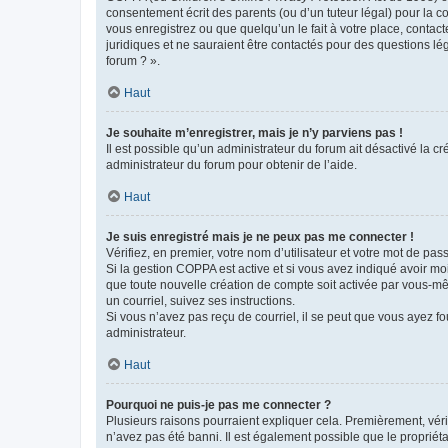
consentement écrit des parents (ou d’un tuteur légal) pour la c
vous enregistrez ou que quelqu’un le fait à votre place, contac
juridiques et ne sauraient être contactés pour des questions lé
forum ? ».
Haut
Je souhaite m’enregistrer, mais je n’y parviens pas !
Il est possible qu’un administrateur du forum ait désactivé la c
administrateur du forum pour obtenir de l’aide.
Haut
Je suis enregistré mais je ne peux pas me connecter !
Vérifiez, en premier, votre nom d’utilisateur et votre mot de passe.
Si la gestion COPPA est active et si vous avez indiqué avoir mo
que toute nouvelle création de compte soit activée par vous-mê
un courriel, suivez ses instructions.
Si vous n’avez pas reçu de courriel, il se peut que vous ayez fou
administrateur.
Haut
Pourquoi ne puis-je pas me connecter ?
Plusieurs raisons pourraient expliquer cela. Premièrement, vérif
n’avez pas été banni. Il est également possible que le propriétair