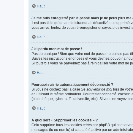
Haut
Je me suis enregistré par le passé mais je ne peux plus me
Il est possible qu’un administrateur ait désactivé ou supprimé 
vous arrive, tentez de vous ré-enregistrer et soyez plus investi s
Haut
J’ai perdu mon mot de passe !
Pas de panique ! Bien que votre mot de passe ne puisse pas être
Suivez les instructions énoncées et vous devriez pouvoir à no
Si toutefois vous ne parveniez pas à réinitialiser votre mot de 
Haut
Pourquoi suis-je automatiquement déconnecté ?
Si vous ne cochez pas la case
Se souvenir de moi
lors de votr
en utilisant le même ordinateur. Pour rester connecté, cochez 
(bibliothèque, cyber-café, université, etc.). Si vous ne voyez pa
Haut
À quoi sert « Supprimer les cookies » ?
Cela supprime tous les cookies créés par phpBB qui conservent v
messages (lu ou non lu) si cela a été activé par un administra