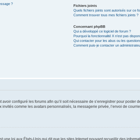
message ?
Fichiers joints
Quels fichiers joints sont autorisés sur ce f
Comment trouver tous mes fichiers joints ?
Concernant phpBB
Qui a développé ce logiciel de forum ?
Pourquoi la fonctionnalité X n’est pas dispon
Qui contacter pour les abus ou les questio
Comment puis-je contacter un administrateu
t avoir configuré les forums afin qu’il soit nécessaire de s’enregistrer pour poster
x invités comme les avatars personnalisés, la messagerie privée, l’envoi de courri
t une loi aux États-Unis qui dit que les sites Internet pouvant recueillir des infor