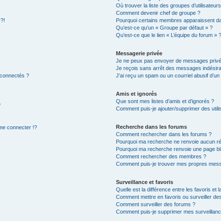
Où trouver la liste des groupes d’utilisateur
Comment devenir chef de groupe ?
 ?!
Pourquoi certains membres apparaissent dan
Qu’est-ce qu’un « Groupe par défaut » ?
Qu’est-ce que le lien « L’équipe du forum » 
Messagerie privée
Je ne peux pas envoyer de messages privé
Je reçois sans arrêt des messages indésira
 connectés ?
J’ai reçu un spam ou un courriel abusif d’u
Amis et ignorés
Que sont mes listes d’amis et d’ignorés ?
?
Comment puis-je ajouter/supprimer des utilis
Recherche dans les forums
e connecter !?
Comment rechercher dans les forums ?
Pourquoi ma recherche ne renvoie aucun ré
Pourquoi ma recherche renvoie une page bl
Comment rechercher des membres ?
Comment puis-je trouver mes propres mess
Surveillance et favoris
Quelle est la différence entre les favoris et l
Comment mettre en favoris ou surveiller des
Comment surveiller des forums ?
Comment puis-je supprimer mes surveillanc