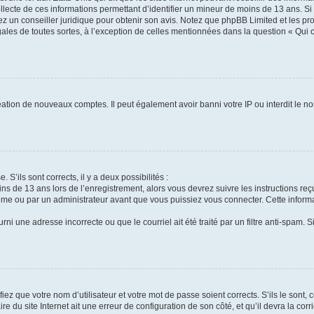
ollecte de ces informations permettant d’identifier un mineur de moins de 13 ans. S
tez un conseiller juridique pour obtenir son avis. Notez que phpBB Limited et les pr
gales de toutes sortes, à l’exception de celles mentionnées dans la question « Qui
réation de nouveaux comptes. Il peut également avoir banni votre IP ou interdit le no
 S’ils sont corrects, il y a deux possibilités :
ins de 13 ans lors de l’enregistrement, alors vous devrez suivre les instructions r
me ou par un administrateur avant que vous puissiez vous connecter. Cette informat
rni une adresse incorrecte ou que le courriel ait été traité par un filtre anti-spam. S
iez que votre nom d’utilisateur et votre mot de passe soient corrects. S’ils le sont,
e du site Internet ait une erreur de configuration de son côté, et qu’il devra la corri