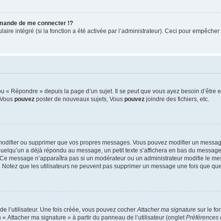
mande de me connecter !?
re intégré (si la fonction a été activée par l’administrateur). Ceci pour empêcher l’u
 « Répondre » depuis la page d’un sujet. Il se peut que vous ayez besoin d’être e
: Vous
pouvez
poster de nouveaux sujets, Vous
pouvez
joindre des fichiers, etc.
modifier ou supprimer que vos propres messages. Vous pouvez modifier un message
lqu’un a déjà répondu au message, un petit texte s’affichera en bas du message ind
n. Ce message n’apparaîtra pas si un modérateur ou un administrateur modifie le mes
ive. Notez que les utilisateurs ne peuvent pas supprimer un message une fois que qu
e l’utilisateur. Une fois créée, vous pouvez cocher
Attacher ma signature
sur le fo
 « Attacher ma signature » à partir du panneau de l’utilisateur (onglet
Préférences 