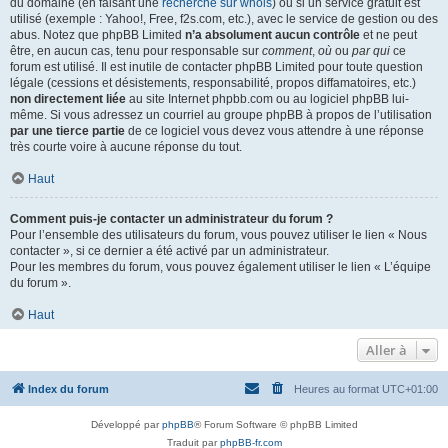
du domaine (en faisant une
recherche sur whois
) ou si un service gratuit est
utilisé (exemple : Yahoo!, Free, f2s.com, etc.), avec le service de gestion ou des
abus. Notez que phpBB Limited
n’a absolument aucun contrôle
et ne peut
être, en aucun cas, tenu pour responsable sur
comment
,
où
ou
par qui
ce
forum est utilisé. Il est inutile de contacter phpBB Limited pour toute question
légale (cessions et désistements, responsabilité, propos diffamatoires, etc.)
non directement liée
au site Internet phpbb.com ou au logiciel phpBB lui-
même. Si vous adressez un courriel au groupe phpBB à propos de l’utilisation
par une tierce partie
de ce logiciel vous devez vous attendre à une réponse
très courte voire à aucune réponse du tout.
Haut
Comment puis-je contacter un administrateur du forum ?
Pour l’ensemble des utilisateurs du forum, vous pouvez utiliser le lien « Nous
contacter », si ce dernier a été activé par un administrateur.
Pour les membres du forum, vous pouvez également utiliser le lien « L’équipe
du forum ».
Haut
Aller à
Index du forum
Heures au format
UTC+01:00
Développé par
phpBB
® Forum Software © phpBB Limited
Traduit par
phpBB-fr.com