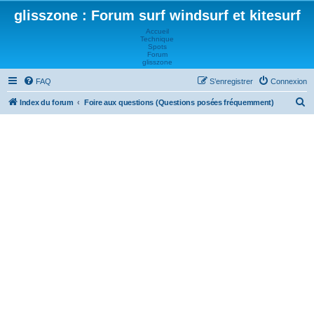
glisszone : Forum surf windsurf et kitesurf
Accueil
Technique
Spots
Forum
glisszone
FAQ
S’enregistrer
Connexion
R
Index du forum
Foire aux questions (Questions posées fréquemment)
e
c
h
e
r
c
h
e
r